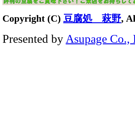
Copyright (C)
豆腐処 萩野
, A
Presented by
Asupage Co., 